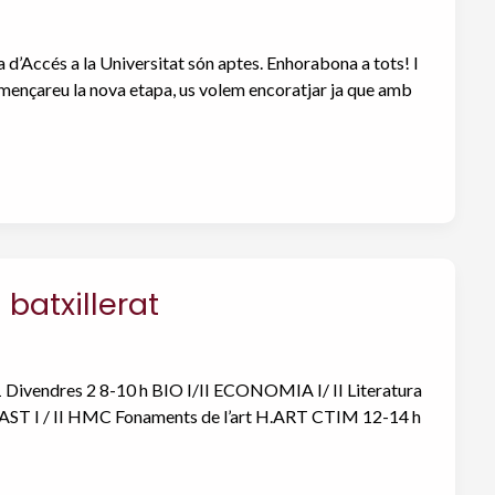
d’Accés a la Universitat són aptes. Enhorabona a tots! I
 començareu la nova etapa, us volem encoratjar ja que amb
batxillerat
ivendres 2 8-10 h BIO I/II ECONOMIA I/ II Literatura
 CAST I / II HMC Fonaments de l’art H.ART CTIM 12-14 h