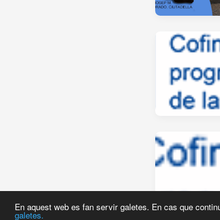
En aquest web es fan servir galetes. En cas que continu
galetes.