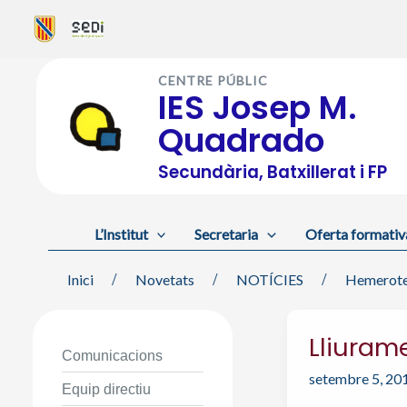
Vés
al
CENTRE PÚBLIC
contingut
IES Josep M.
Quadrado
Secundària, Batxillerat i FP
L’Institut
Secretaria
Oferta formativ
Inici
Novetats
NOTÍCIES
Hemerot
Lliurame
Comunicacions
setembre 5, 20
Equip directiu