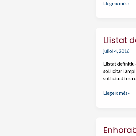
Llistats
Llegeix més»
d’
admissió
de
cicles
Llistat 
formatius.
Curs
juliol 4, 2016
2016-
2017
Llistat definit
sol.licitar l’am
sol.licitud fora
Llistat
Llegeix més»
definitiu
d’
admESOs
a
Enhorab
batxillerat