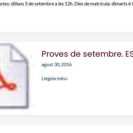
tes: dilluns 5 de setembre a les 12h. Dies de matrícula: dimarts 6
Proves de setembre. ESO
agost 30, 2016
Proves
Llegeix més»
de
setembre.
ESO
i
batxillerat