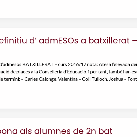
definitiu d’ admESOs a batxillerat 
iu d’admesos BATXILLERAT – curs 2016/17 nota: Atesa l’elevada dema
pliació de places a la Conselleria d’Educació, i per tant, també h
 de termini: – Carles Calonge, Valentina – Coll Tulloch, Joshua – Fon
ona als alumnes de 2n bat