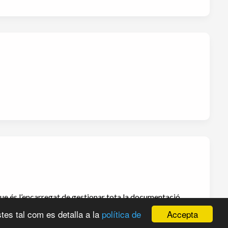
ue és l’encarregat de gestionar tota la documentació
r amb els socis europeus, organitzar els viatges i l’estada
Accepta
tes tal com es detalla a la
política de
guin fer les pràctiques, però els alumnes interessats