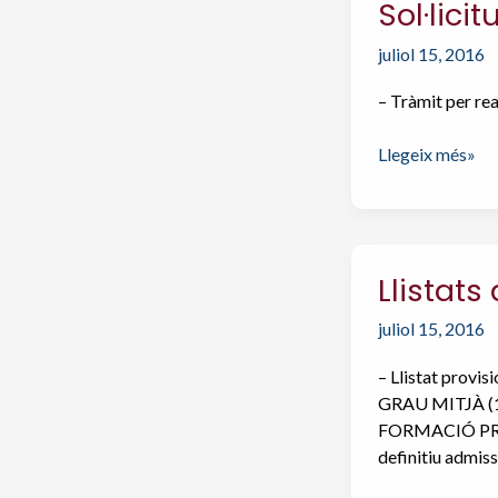
Sol·lici
juliol 15, 2016
– Tràmit per rea
Sol·licitud
Llegeix més»
d’
admissió
a
FP
Llistats
fora
de
juliol 15, 2016
termini.
Curs
– Llistat prov
2016-
GRAU MITJÀ (11
2017
FORMACIÓ PROF
definitiu admi