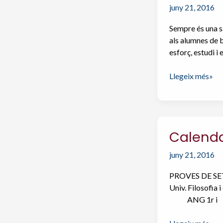
–
juny 21, 2016
curs
2016/17
Sempre és una s
als alumnes de b
esforç, estudi i
Enhorabona
Llegeix més»
als
alumnes
de
2n
Calendar
bat
juny 21, 2016
PROVES DE SETE
Univ. Filosofia
ANG 1r i
Calendari