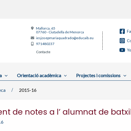
Mallorca, 65
F
07760 - Ciutadella de Menorca
iesjosepmariaquadrado@educaib.eu
Co
971480237
Y
Contacte
a
Orientació acadèmica
Projectes i comissions
eca
2015-16
nt de notes a l’ alumnat de batxil
16