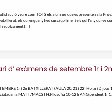
atisfacció veure com TOTS els alumnes que es presenten a la Prova 
atxillerat, els qui enguany heu cursat primer i els qui l’any qui ve
 el recolzament […]
i d’ exàmens de setembre 1r i 2n 
MBRE 1r i 2n BATXILLERAT (AULA 20, 21 i 22) Horari Dijous 1 D
 i ciutadania MAT I /MACS I H.Filosofia 10-12 h ANG pendent 1r