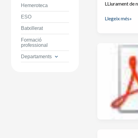
LLiurament de no
Hemeroteca
ESO
Lliurament
Llegeix més»
de
Batxillerat
notes
Formació
a
professional
l’
alumnat
Departaments
de
batxillerat