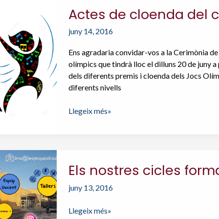
educació
Actes de cloenda del 
superior
2015
juny 14, 2016
Ens agradaria convidar-vos a la Cerimònia de C
olímpics que tindrà lloc el dilluns 20 de juny a
dels diferents premis i cloenda dels Jocs Olím
diferents nivells
Actes
Llegeix més»
de
cloenda
del
curs
Els nostres cicles form
2015-
2016
juny 13, 2016
Els
Llegeix més»