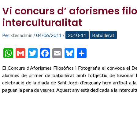
Vi concurs d’ aforismes filo
interculturalitat
Per
xtecadmin
/
04/06/2011
/
2010-11
Batxillerat
W
G
T
F
E
Bl
C
h
m
w
ac
m
u
o
El Concurs d’Aforismes Filosòfics i Fotografia el convoca el D
at
ai
itt
e
ai
es
m
alumnes de primer de batxillerat amb l’objectiu de fusionar l
s
l
er
b
l
ky
p
celebració de la diada de Sant Jordi d’enguany hem arribat a la s
A
o
ar
paguen la pena de veure’s. Aquest any està dedicada a la intercultu
p
o
te
p
k
ix