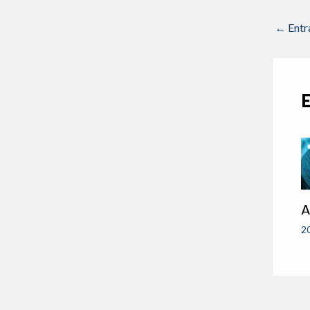
←
Entr
A
2