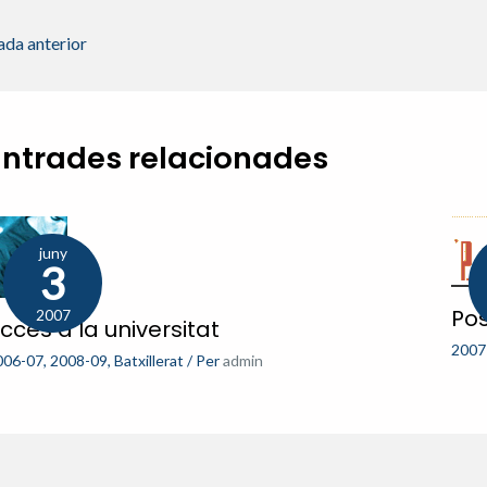
ada anterior
Entrades relacionades
juny
3
Pos
2007
ccés a la universitat
2007
006-07
,
2008-09
,
Batxillerat
/ Per
admin