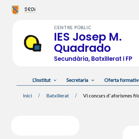
Vés
al
CENTRE PÚBLIC
contingut
IES Josep M.
Quadrado
Secundària, Batxillerat i FP
L’Institut
Secretaria
Oferta formativ
Inici
Batxillerat
Vi concurs d’ aforismes filo