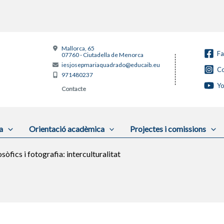
Mallorca, 65
F
07760 - Ciutadella de Menorca
iesjosepmariaquadrado@educaib.eu
Co
971480237
Y
Contacte
a
Orientació acadèmica
Projectes i comissions
sòfics i fotografia: interculturalitat