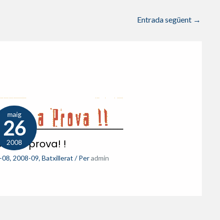
Entrada següent
→
maig
26
a’ t a prova! !
2008
-08
,
2008-09
,
Batxillerat
/ Per
admin