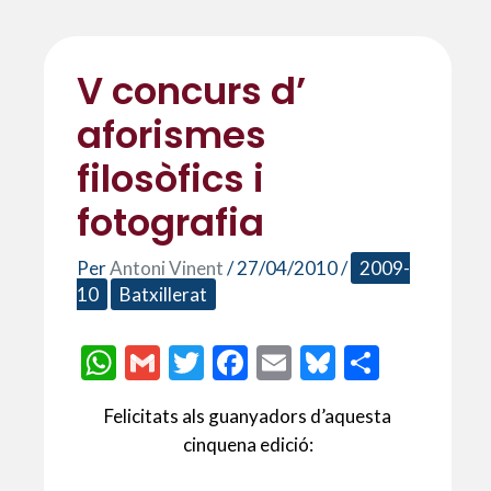
V concurs d’
aforismes
filosòfics i
fotografia
Per
Antoni Vinent
/
27/04/2010
/
2009-
10
Batxillerat
W
G
T
F
E
Bl
C
h
m
w
ac
m
u
o
Felicitats als guanyadors d’aquesta
at
ai
itt
e
ai
es
m
cinquena edició:
s
l
er
b
l
ky
p