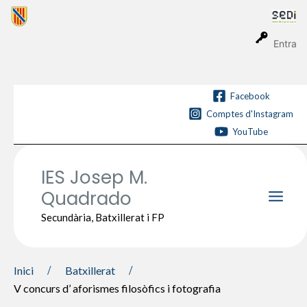
Vés
al
contingut
Entra
Facebook
Comptes d'Instagram
YouTube
IES Josep M.
Quadrado
Main
Secundària, Batxillerat i FP
Men
Inici
Batxillerat
V concurs d’ aforismes filosòfics i fotografia