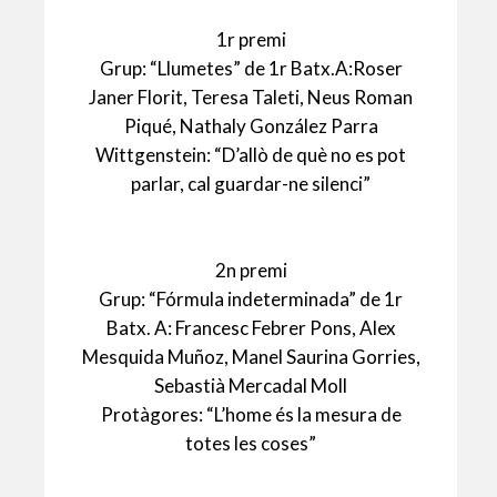
A
o
ar
p
o
te
1r premi
Grup: “Llumetes” de 1r Batx.A:Roser
p
k
ix
Janer Florit, Teresa Taleti, Neus Roman
Piqué, Nathaly González Parra
Wittgenstein: “D’allò de què no es pot
parlar, cal guardar-ne silenci”
2n premi
Grup: “Fórmula indeterminada” de 1r
Batx. A: Francesc Febrer Pons, Alex
Mesquida Muñoz, Manel Saurina Gorries,
Sebastià Mercadal Moll
Protàgores: “L’home és la mesura de
totes les coses”