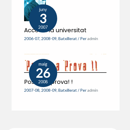
juny
3
2007
Accés a la universitat
2006-07
,
2008-09
,
Batxillerat
/ Per
admin
maig
26
Posa’ t a prova! !
2008
2007-08
,
2008-09
,
Batxillerat
/ Per
admin