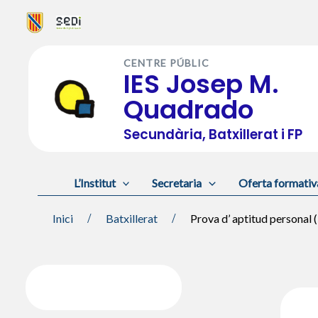
Vés
al
CENTRE PÚBLIC
contingut
IES Josep M.
Quadrado
Secundària, Batxillerat i FP
L’Institut
Secretaria
Oferta formativ
Inici
Batxillerat
Prova d’ aptitud personal (