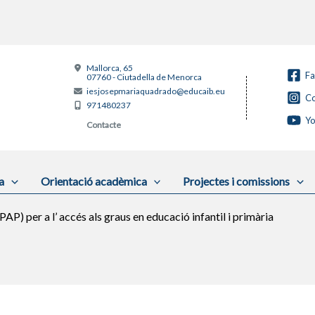
Mallorca, 65
F
07760 - Ciutadella de Menorca
iesjosepmariaquadrado@educaib.eu
Co
971480237
Y
Contacte
a
Orientació acadèmica
Projectes i comissions
PAP) per a l’ accés als graus en educació infantil i primària