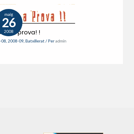
maig
26
a’ t a prova! !
2008
-08
,
2008-09
,
Batxillerat
/ Per
admin