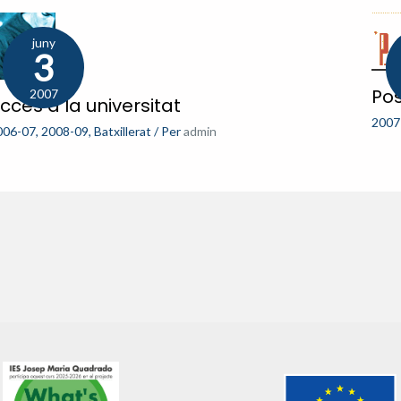
juny
3
Pos
2007
ccés a la universitat
2007
006-07
,
2008-09
,
Batxillerat
/ Per
admin