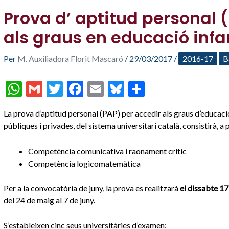
Prova d’ aptitud personal (
als graus en educació infan
Per
M. Auxiliadora Florit Mascaró
/
29/03/2017
/
2016-17
B
W
G
T
F
E
Bl
C
h
m
w
ac
m
u
o
La prova d’aptitud personal (PAP) per accedir als graus d’educació i
at
ai
itt
e
ai
es
m
públiques i privades, del sistema universitari català, consistirà, a
s
l
er
b
l
ky
p
A
o
ar
Competència comunicativa i raonament crític
Competència logicomatemàtica
p
o
te
p
k
ix
Per a la convocatòria de juny, la prova es realitzarà
el dissabte 17
del 24 de maig al 7 de juny.
S’estableixen cinc seus universitàries d’examen: