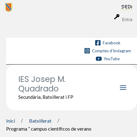
Vés
al
contingut
Entra
Facebook
Comptes d'Instagram
YouTube
IES Josep M.
Quadrado
Main
Secundària, Batxillerat i FP
Men
Inici
Batxillerat
Programa “ campus científicos de verano