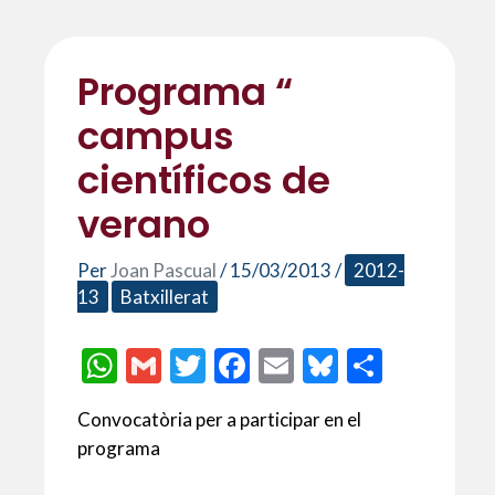
Programa “
campus
científicos de
verano
Per
Joan Pascual
/
15/03/2013
/
2012-
13
Batxillerat
W
G
T
F
E
Bl
C
h
m
w
ac
m
u
o
Convocatòria per a participar en el
at
ai
itt
e
ai
es
m
programa
s
l
er
b
l
ky
p