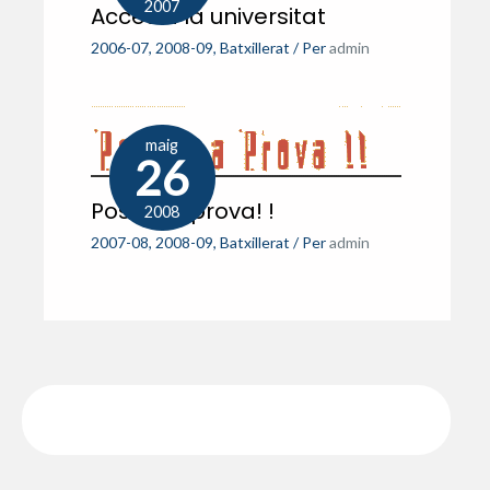
2007
Accés a la universitat
2006-07
,
2008-09
,
Batxillerat
/ Per
admin
maig
26
Posa’ t a prova! !
2008
2007-08
,
2008-09
,
Batxillerat
/ Per
admin