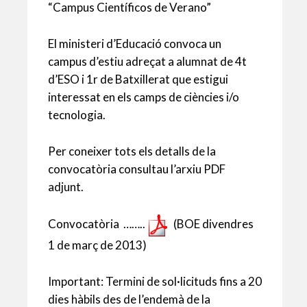
A
o
ar
“Campus Científicos de Verano”
p
o
te
El ministeri d’Educació convoca un
p
k
ix
campus d’estiu adreçat a alumnat de 4t
d’ESO i 1r de Batxillerat que estigui
interessat en els camps de ciències i/o
tecnologia.
Per coneixer tots els detalls de la
convocatòria consultau l’arxiu PDF
adjunt.
Convocatòria ……..
(BOE divendres
1 de març de 2013)
Important: Termini de sol·licituds fins a 20
dies hàbils des de l’endemà de la