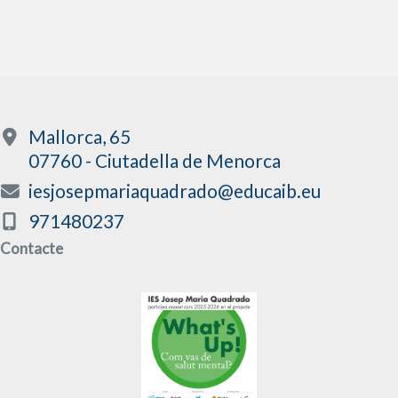
Mallorca, 65
07760 - Ciutadella de Menorca
iesjosepmariaquadrado@educaib.eu
971480237
Contacte