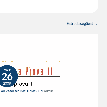
Entrada següent
→
maig
26
a’ t a prova! !
2008
-08
,
2008-09
,
Batxillerat
/ Per
admin