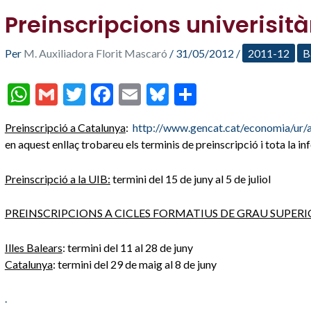
Preinscripcions univerisità
Per
M. Auxiliadora Florit Mascaró
/
31/05/2012
/
2011-12
B
W
G
T
F
E
Bl
C
h
m
w
ac
m
u
o
Preinscripció a Catalunya
:
http://www.gencat.cat/economia/ur/a
at
ai
itt
e
ai
es
m
en aquest enllaç trobareu els terminis de preinscripció i tota la i
s
l
er
b
l
ky
p
A
o
ar
Preinscripció a la UIB:
termini del 15 de juny al 5 de juliol
p
o
te
PREINSCRIPCIONS A CICLES FORMATIUS DE GRAU SUPERI
p
k
ix
Illes Balears
: termini del 11 al 28 de juny
Catalunya
: termini del 29 de maig al 8 de juny
.