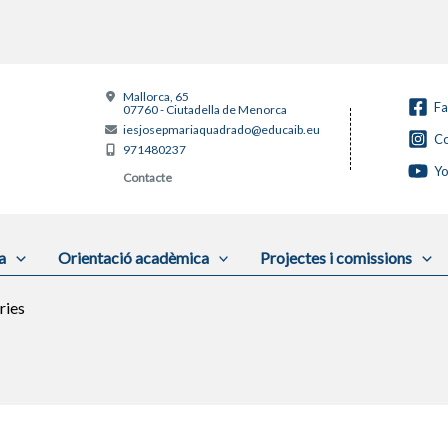
Mallorca, 65
F
07760 - Ciutadella de Menorca
iesjosepmariaquadrado@educaib.eu
Co
971480237
Y
Contacte
a
Orientació acadèmica
Projectes i comissions
ries