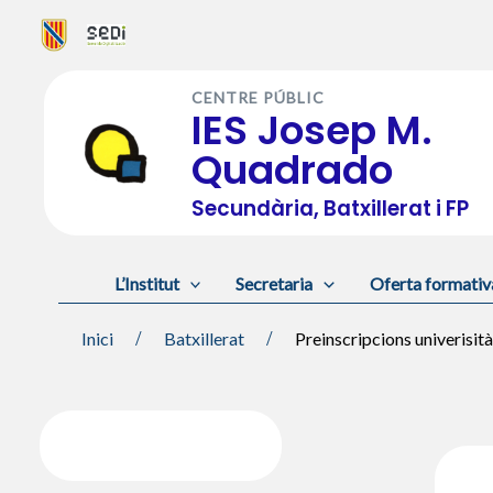
Vés
al
CENTRE PÚBLIC
contingut
IES Josep M.
Quadrado
Secundària, Batxillerat i FP
L’Institut
Secretaria
Oferta formativ
Inici
Batxillerat
Preinscripcions univerisità