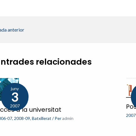
ada anterior
Entrades relacionades
juny
3
Pos
2007
ccés a la universitat
2007
006-07
,
2008-09
,
Batxillerat
/ Per
admin