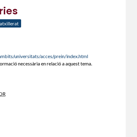
ries
atxillerat
mbits/universitats/acces/prein/index.html
nformació necessària en relació a aquest tema.
OR