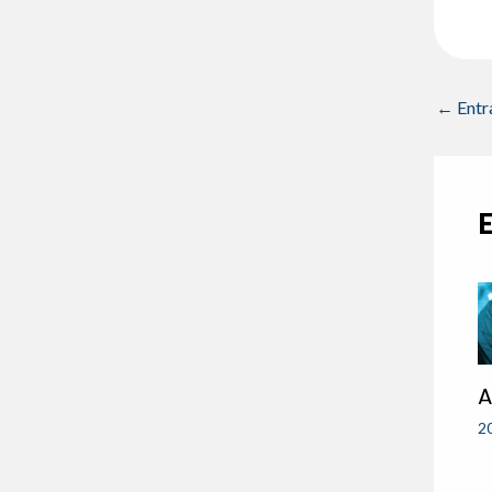
←
Entr
A
2