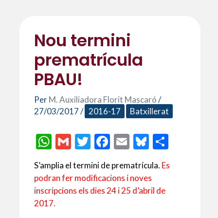
Nou termini
prematrícula
PBAU!
Per
M. Auxiliadora Florit Mascaró
/
27/03/2017
/
2016-17
Batxillerat
W
G
T
F
E
Bl
C
h
m
w
ac
m
u
o
S’amplia el termini de prematrícula.
Es
at
ai
itt
e
ai
es
m
podran fer modificacions i noves
s
l
er
b
l
ky
p
inscripcions els dies 24 i 25 d’abril de
A
o
ar
2017.