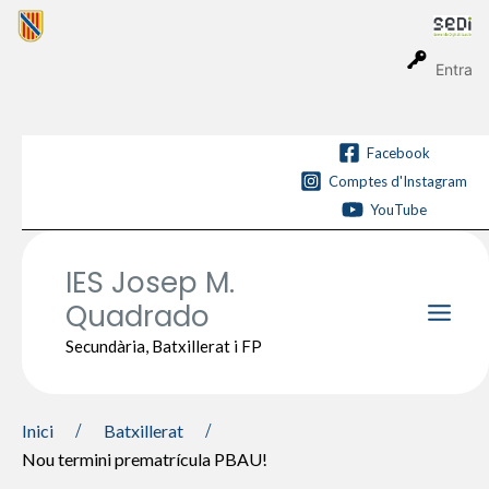
Vés
al
contingut
Entra
Facebook
Comptes d'Instagram
YouTube
IES Josep M.
Quadrado
Main
Secundària, Batxillerat i FP
Men
Inici
Batxillerat
Nou termini prematrícula PBAU!