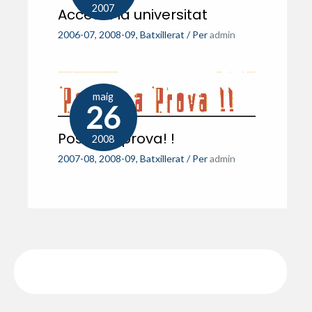
2007
Accés a la universitat
2006-07
,
2008-09
,
Batxillerat
/ Per
admin
maig
26
Posa’ t a prova! !
2008
2007-08
,
2008-09
,
Batxillerat
/ Per
admin