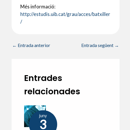
p
o
te
Més informació:
p
k
ix
http://estudis.uib.cat/grau/acces/batxiller
/
←
Entrada anterior
Entrada següent
→
Entrades
relacionades
juny
3