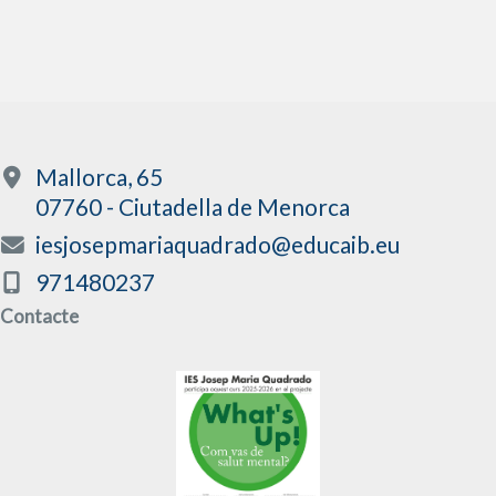
Mallorca, 65
07760 - Ciutadella de Menorca
iesjosepmariaquadrado@educaib.eu
971480237
Contacte