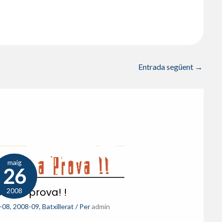
Entrada següent
→
maig
26
a’ t a prova! !
2008
-08
,
2008-09
,
Batxillerat
/ Per
admin