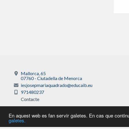
Mallorca, 65
07760 - Ciutadella de Menorca
iesjosepmariaquadrado@educaib.eu
971480237
Contacte
En aquest web es fan servir galetes. En cas que continu
galetes.
Avís legal
|
Sobre 