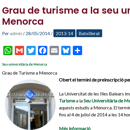
Grau de turisme a la seu u
Menorca
Per
admin
/
28/05/2014
/
2013-14
Batxillerat
W
G
T
F
E
Bl
C
h
m
w
ac
m
u
o
Seu universitària de Menorca
at
ai
itt
e
ai
es
m
Grau de Turisme a Menorca
s
l
er
b
l
ky
p
Obert el termini de preinscripció p
A
o
ar
La Universitat de les Illes Balears i
p
o
te
Turisme
a la
Seu Universitària de M
p
k
ix
aquests estudis a Menorca. El termin
fins al 4 de juliol de 2014 a les 14 h
Més informació