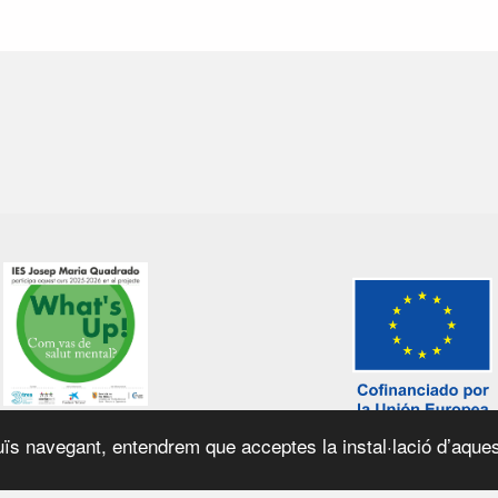
ïs navegant, entendrem que acceptes la instal·lació d’aques
el web
|
Política de galetes
|
© 2026 Generalitat de Catalunya |
Fet