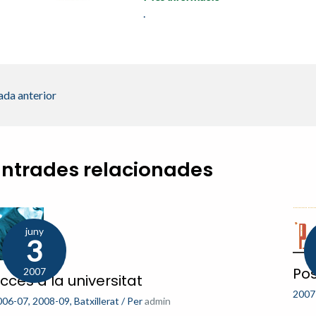
.
ada anterior
Entrades relacionades
juny
3
Pos
2007
ccés a la universitat
2007
006-07
,
2008-09
,
Batxillerat
/ Per
admin