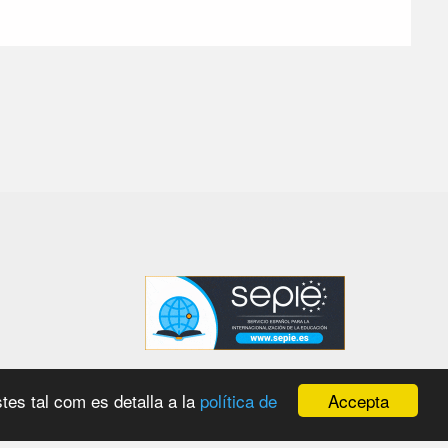
Accepta
tes tal com es detalla a la
política de
 amb el
WordPress