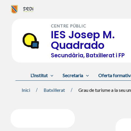
Vés
al
CENTRE PÚBLIC
contingut
IES Josep M.
Quadrado
Secundària, Batxillerat i FP
L’Institut
Secretaria
Oferta formativ
Inici
Batxillerat
Grau de turisme a la seu u