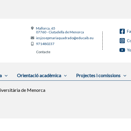
Mallorca, 65
F
07760 - Ciutadella de Menorca
iesjosepmariaquadrado@educaib.eu
Co
971480237
Y
Contacte
a
Orientació acadèmica
Projectes i comissions
niversitària de Menorca