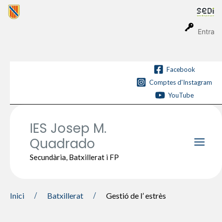
Vés
al
contingut
Entra
Facebook
Comptes d'Instagram
YouTube
IES Josep M.
Quadrado
Main
Secundària, Batxillerat i FP
Men
Inici
Batxillerat
Gestió de l’ estrès