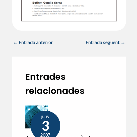
←
Entrada anterior
Entrada següent
→
Entrades
relacionades
juny
3
2007