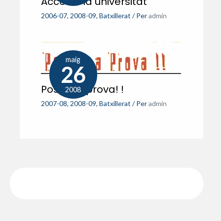
Accés a la universitat
2006-07
,
2008-09
,
Batxillerat
/ Per
admin
maig
26
Posa’ t a prova! !
2008
2007-08
,
2008-09
,
Batxillerat
/ Per
admin