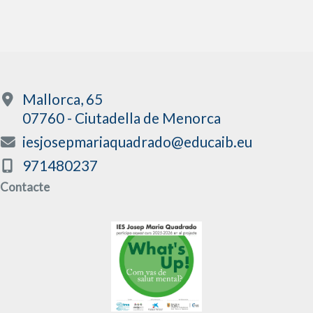
Mallorca, 65
07760 - Ciutadella de Menorca
iesjosepmariaquadrado@educaib.eu
971480237
Contacte