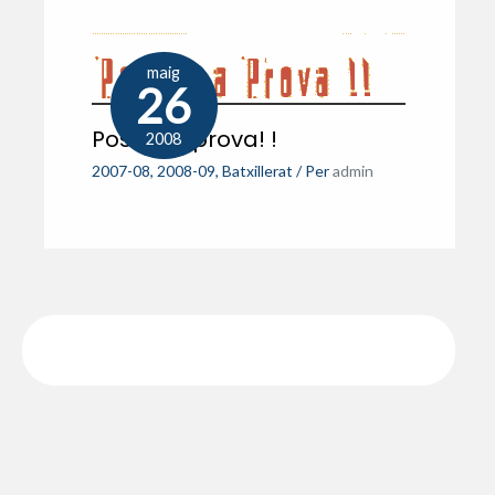
maig
26
Posa’ t a prova! !
2008
2007-08
,
2008-09
,
Batxillerat
/ Per
admin