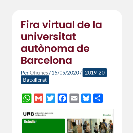
Fira virtual de la
universitat
autònoma de
Barcelona
Per
Oficines
/
15/05/2020
/
2019-20
Batxillerat
W
G
T
F
E
Bl
C
h
m
w
ac
m
u
o
at
ai
itt
e
ai
es
m
s
l
er
b
l
ky
p