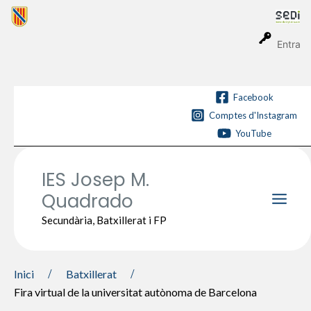
Vés
al
contingut
Entra
Facebook
Comptes d'Instagram
YouTube
IES Josep M.
Quadrado
Main
Secundària, Batxillerat i FP
Men
Inici
Batxillerat
Fira virtual de la universitat autònoma de Barcelona