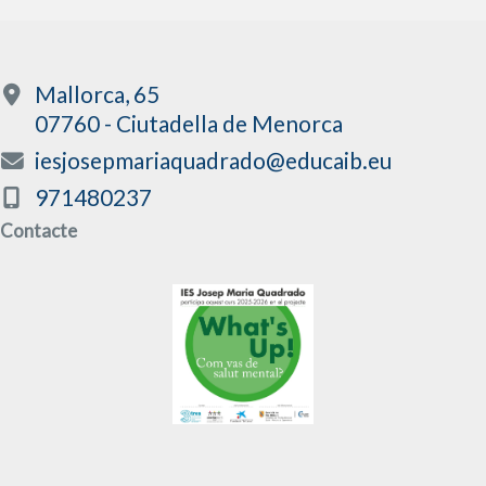
Mallorca, 65
07760 - Ciutadella de Menorca
iesjosepmariaquadrado@educaib.eu
971480237
Contacte