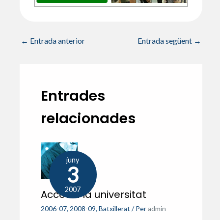
A
o
ar
p
o
te
p
k
ix
←
Entrada anterior
Entrada següent
→
Entrades
relacionades
juny
3
2007
Accés a la universitat
2006-07
,
2008-09
,
Batxillerat
/ Per
admin