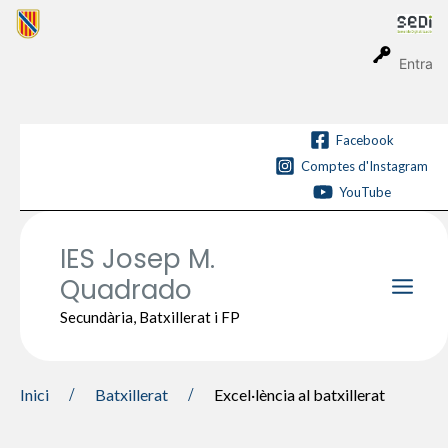
Vés
al
contingut
Entra
Facebook
Comptes d'Instagram
YouTube
IES Josep M.
Quadrado
Main
Secundària, Batxillerat i FP
Men
Inici
Batxillerat
Excel·lència al batxillerat