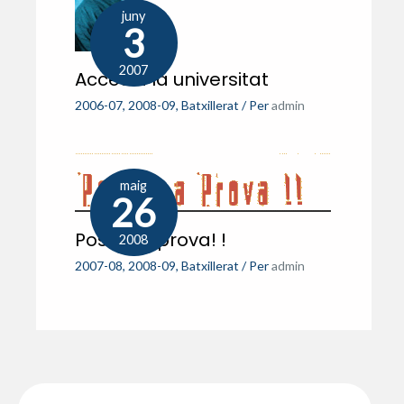
juny
3
2007
Accés a la universitat
2006-07
,
2008-09
,
Batxillerat
/ Per
admin
maig
26
Posa’ t a prova! !
2008
2007-08
,
2008-09
,
Batxillerat
/ Per
admin