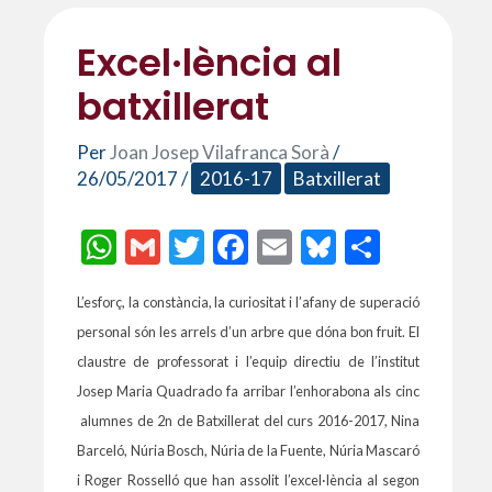
Excel·lència al
batxillerat
Per
Joan Josep Vilafranca Sorà
/
26/05/2017
/
2016-17
Batxillerat
W
G
T
F
E
Bl
C
h
m
w
ac
m
u
o
L’esforç, la constància, la curiositat i l’afany de superació
at
ai
itt
e
ai
es
m
personal són les arrels d’un arbre que dóna bon fruit. El
s
l
er
b
l
ky
p
claustre de professorat i l’equip directiu de l’institut
A
o
ar
Josep Maria Quadrado fa arribar l’enhorabona als cinc
p
o
te
alumnes de 2n de Batxillerat del curs 2016-2017, Nina
p
k
ix
Barceló, Núria Bosch, Núria de la Fuente, Núria Mascaró
i Roger Rosselló que han assolit l’excel·lència al segon