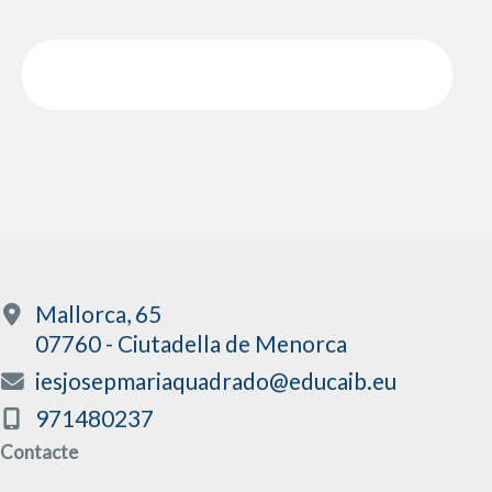
Mallorca, 65
07760 - Ciutadella de Menorca
iesjosepmariaquadrado@educaib.eu
971480237
Contacte