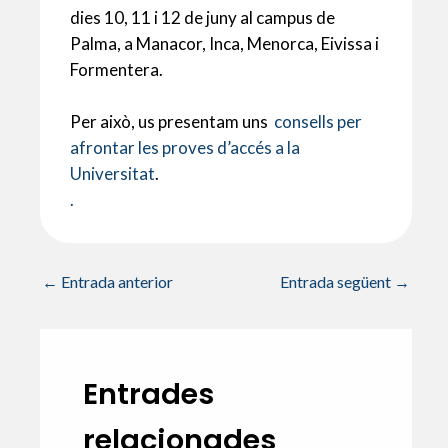
p
o
te
dies 10, 11 i 12 de juny al campus de
p
k
ix
Palma, a Manacor, Inca, Menorca, Eivissa i
Formentera.
Per això, u
s presentam uns
consells per
afrontar les proves d’accés a la
Universitat
.
.
←
Entrada anterior
Entrada següent
→
Entrades
relacionades