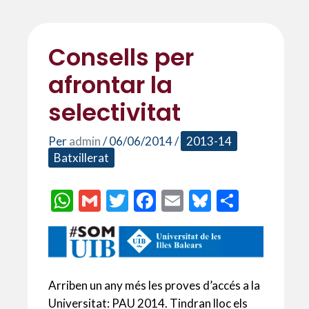
Consells per
afrontar la
selectivitat
Per
admin
/
06/06/2014
/
2013-14
Batxillerat
W
G
T
F
E
Bl
C
h
m
w
ac
m
u
o
at
ai
itt
e
ai
es
m
s
l
er
b
l
ky
p
A
o
ar
Arriben un any més les proves d’accés a la
Universitat: PAU 2014. Tindran lloc els