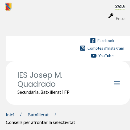
Vés
al
contingut
Entra
Facebook
Comptes d'Instagram
YouTube
IES Josep M.
Quadrado
Main
Secundària, Batxillerat i FP
Men
Inici
Batxillerat
Consells per afrontar la selectivitat