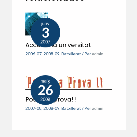
juny
3
2007
Accés a la universitat
2006-07
,
2008-09
,
Batxillerat
/ Per
admin
maig
26
Posa’ t a prova! !
2008
2007-08
,
2008-09
,
Batxillerat
/ Per
admin