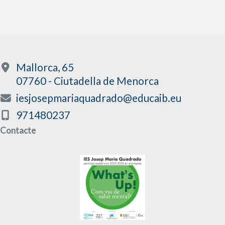
Mallorca, 65
07760 - Ciutadella de Menorca
iesjosepmariaquadrado@educaib.eu
971480237
Contacte