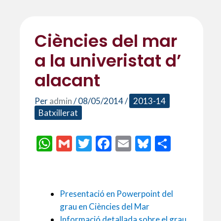
Ciències del mar
a la univeristat d’
alacant
Per
admin
/
08/05/2014
/
2013-14
Batxillerat
W
G
T
F
E
Bl
C
h
m
w
ac
m
u
o
at
ai
itt
e
ai
es
m
s
l
er
b
l
ky
p
Presentació en Powerpoint del
A
o
ar
grau en Ciències del Mar
Informació detallada sobre el grau