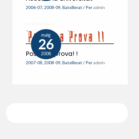
2006-07
,
2008-09
,
Batxillerat
/ Per
admin
maig
26
Posa’ t a prova! !
2008
2007-08
,
2008-09
,
Batxillerat
/ Per
admin