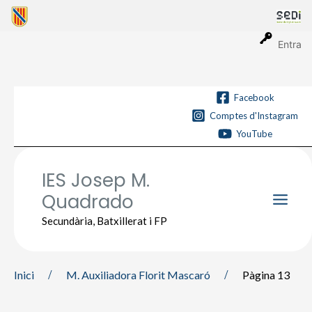
Vés
al
contingut
Entra
Facebook
Comptes d'Instagram
YouTube
IES Josep M.
Quadrado
Main
Secundària, Batxillerat i FP
Men
Inici
M. Auxiliadora Florit Mascaró
Pàgina 13