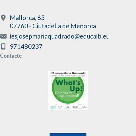
Mallorca, 65
07760 - Ciutadella de Menorca
iesjosepmariaquadrado@educaib.eu
971480237
Contacte