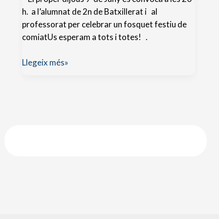
batxillerat
h. a l’alumnat de 2n de Batxillerat i al
professorat per celebrar un fosquet festiu de
comiatUs esperam a tots i totes! .
Comiat
Llegeix més»
a
l’
alumnat
de
2n
de
batxillerat