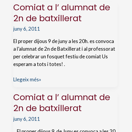
Comiat a l’ alumnat de
2n de batxillerat
juny 6, 2011
El proper dijous 9 de juny a les 20h. es convoca
a l’alumnat de 2n de Batxillerat i al professorat
per celebrar un fosquet festiu de comiat Us
esperam a tots i totes! .
Comiat
Llegeix més»
a
l’
Comiat a l’ alumnat de
alumnat
2n de batxillerat
de
2n
juny 6, 2011
de
El proper dijous 9 de Juny es convoca a les 20