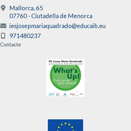
Mallorca, 65
07760 - Ciutadella de Menorca
iesjosepmariaquadrado@educaib.eu
971480237
Contacte