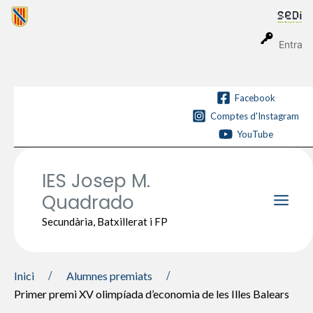
Vés
al
contingut
Entra
Facebook
Comptes d'Instagram
YouTube
IES Josep M.
Quadrado
Main
Secundària, Batxillerat i FP
Men
Inici
Alumnes premiats
Primer premi XV olimpíada d’economia de les Illes Balears