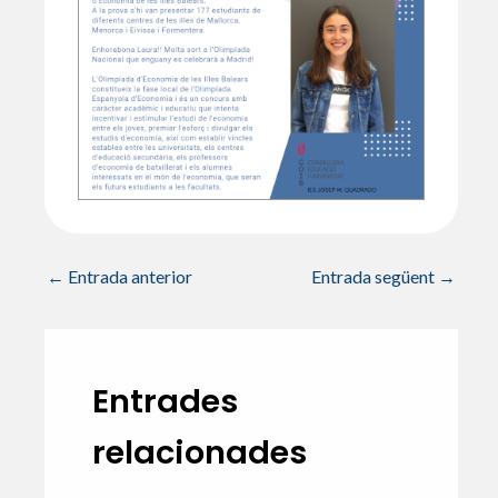
A
o
ar
p
o
te
p
k
ix
←
Entrada anterior
Entrada següent
→
Entrades
relacionades