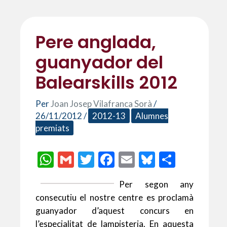
Pere anglada,
guanyador del
Balearskills 2012
Per
Joan Josep Vilafranca Sorà
/
26/11/2012
/
2012-13
Alumnes
premiats
W
G
T
F
E
Bl
C
h
m
w
ac
m
u
o
Per segon any
at
ai
itt
e
ai
es
m
consecutiu el nostre centre es proclamà
s
l
er
b
l
ky
p
guanyador d’aquest concurs en
A
o
ar
l’especialitat de lampisteria. En aquesta