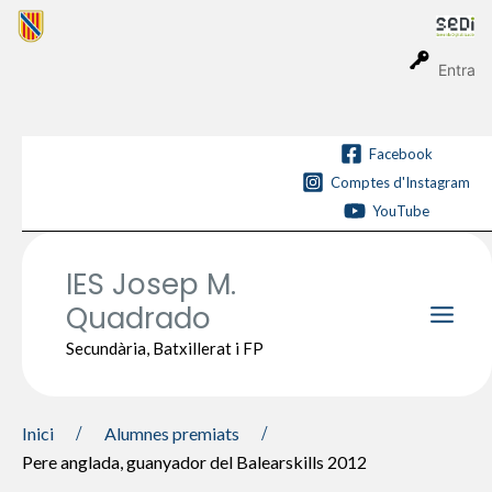
Vés
al
contingut
Entra
Facebook
Comptes d'Instagram
YouTube
IES Josep M.
Quadrado
Main
Secundària, Batxillerat i FP
Men
Inici
Alumnes premiats
Pere anglada, guanyador del Balearskills 2012