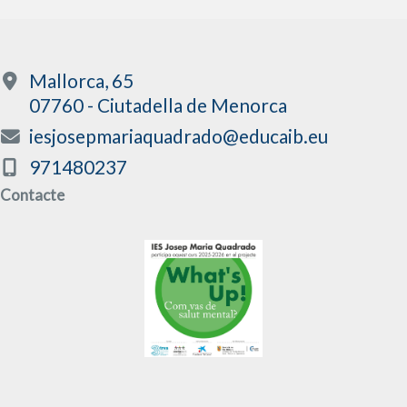
Mallorca, 65
07760 - Ciutadella de Menorca
iesjosepmariaquadrado@educaib.eu
971480237
Contacte