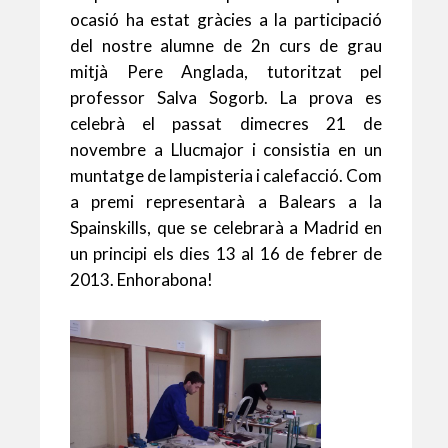
p
o
te
ocasió ha estat gràcies a la participació
del nostre alumne de 2n curs de grau
p
k
ix
mitjà Pere Anglada, tutoritzat pel
professor Salva Sogorb. La prova es
celebrà el passat dimecres 21 de
novembre a Llucmajor i consistia en un
muntatge de lampisteria i calefacció. Com
a premi representarà a Balears a la
Spainskills, que se celebrarà a Madrid en
un principi els dies 13 al 16 de febrer de
2013. Enhorabona!