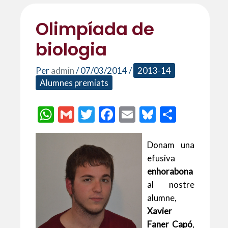
Olimpíada de
biologia
Per
admin
/
07/03/2014
/
2013-14
Alumnes premiats
W
G
T
F
E
Bl
C
h
m
w
ac
m
u
o
at
ai
itt
e
ai
es
m
Donam una
efusiva
s
l
er
b
l
ky
p
enhorabona
A
o
ar
al nostre
p
o
te
alumne,
p
k
ix
Xavier
Faner Capó
,