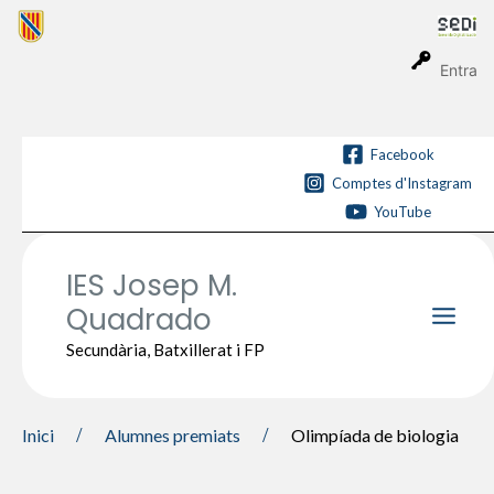
Vés
al
contingut
Entra
Facebook
Comptes d'Instagram
YouTube
IES Josep M.
Quadrado
Main
Secundària, Batxillerat i FP
Men
Inici
Alumnes premiats
Olimpíada de biologia