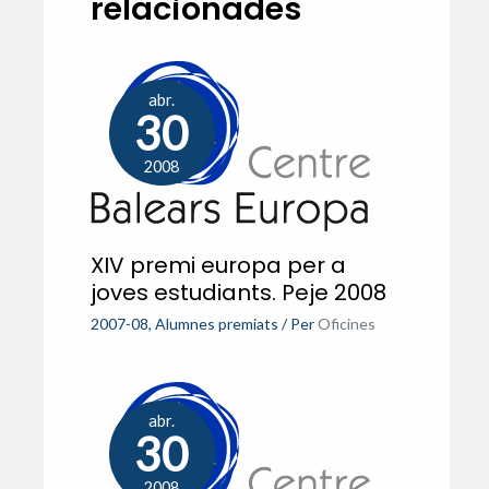
relacionades
abr.
30
2008
XIV premi europa per a
joves estudiants. Peje 2008
2007-08
,
Alumnes premiats
/ Per
Oficines
abr.
30
2008