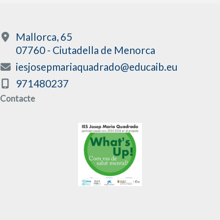
Mallorca, 65
07760 - Ciutadella de Menorca
iesjosepmariaquadrado@educaib.eu
971480237
Contacte