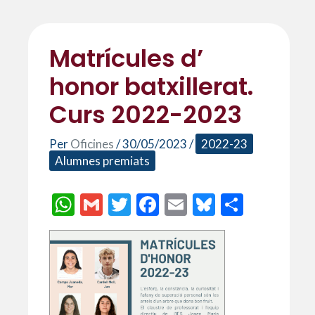
Matrícules d’
honor batxillerat.
Curs 2022-2023
Per
Oficines
/
30/05/2023
/
2022-23
Alumnes premiats
W
G
T
F
E
Bl
C
h
m
w
ac
m
u
o
at
ai
itt
e
ai
es
m
s
l
er
b
l
ky
p
A
o
ar