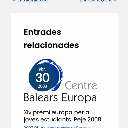
Entrades
relacionades
abr.
30
2008
Xiv premi europa per a
joves estudiants. Peje 2008
2007-08
,
Alumnes premiats
/ Per
admin