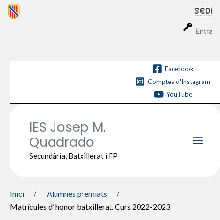
Vés
al
contingut
Entra
Facebook
Comptes d'Instagram
YouTube
IES Josep M.
Quadrado
Main
Secundària, Batxillerat i FP
Men
Inici
Alumnes premiats
Matrícules d’ honor batxillerat. Curs 2022-2023