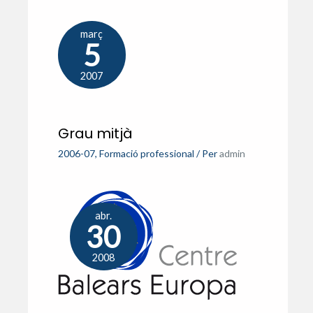
març
5
2007
Grau mitjà
2006-07
,
Formació professional
/ Per
admin
abr.
30
2008