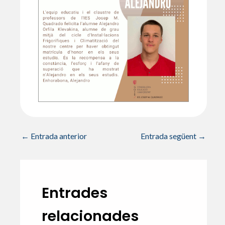
p
o
te
p
k
ix
←
Entrada anterior
Entrada següent
→
Entrades
relacionades