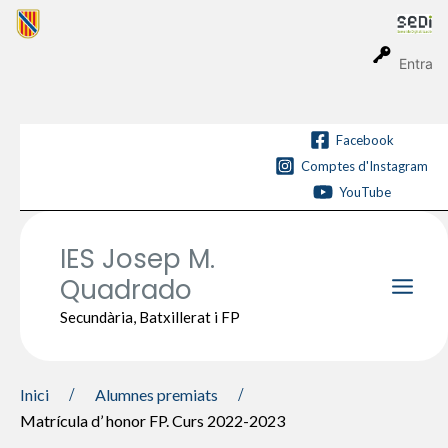
Vés
al
contingut
Entra
Facebook
Comptes d'Instagram
YouTube
IES Josep M.
Quadrado
Main
Secundària, Batxillerat i FP
Men
Inici
Alumnes premiats
Matrícula d’ honor FP. Curs 2022-2023