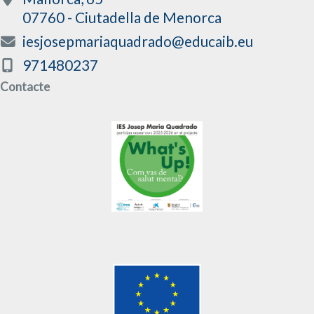
07760 - Ciutadella de Menorca
iesjosepmariaquadrado@educaib.eu
971480237
Contacte