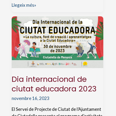
Ús
Llegeix més»
de
les
TIC
(xerrada
policies
tutors)
Dia internacional de
ciutat educadora 2023
novembre 16, 2023
El Servei de Projecte de Ciutat de l’Ajuntament
de Ciutadella presenta el programa d’activitats