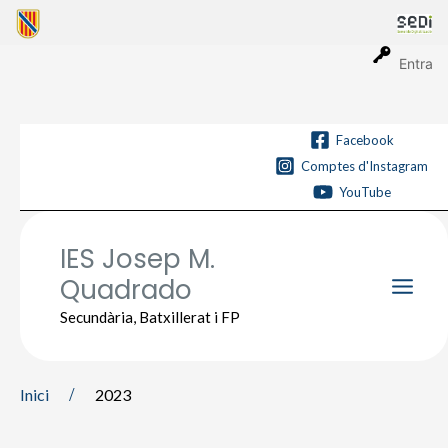
Vés
al
contingut
Entra
Facebook
Comptes d'Instagram
YouTube
IES Josep M.
Quadrado
Main
Secundària, Batxillerat i FP
Men
Inici
2023