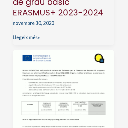
de grau bàsic
ERASMUS+ 2023-2024
novembre 30, 2023
Resum
Llegeix més»
provisional
dels
alumnes
seleccionats
de
grau
bàsic
ERASMUS+
2023-
2024