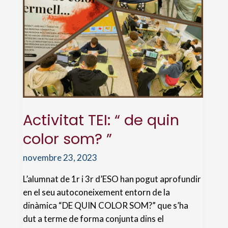
de
dia
24
de
novembre
Activitat TEI: “ de quin
color som? ”
novembre 23, 2023
L’alumnat de 1r i 3r d’ESO han pogut aprofundir
en el seu autoconeixement entorn de la
dinàmica “DE QUIN COLOR SOM?” que s’ha
dut a terme de forma conjunta dins el