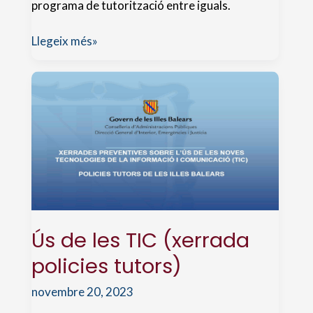
programa de tutorització entre iguals.
Activitat
Llegeix més»
TEI:
“
de
quin
color
som?
”
Ús de les TIC (xerrada
policies tutors)
novembre 20, 2023