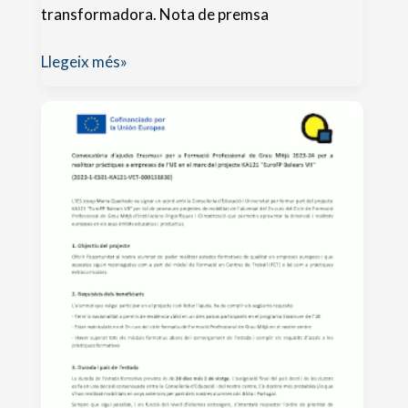
transformadora. Nota de premsa
Aula
Llegeix més»
doc
i
photographic
social
vision
sensibilitzen
els
alumnes
de
1r
de
batxillerat