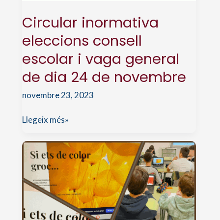
Circular inormativa
eleccions consell
escolar i vaga general
de dia 24 de novembre
novembre 23, 2023
Circular
Llegeix més»
inormativa
eleccions
consell
escolar
i
vaga
general