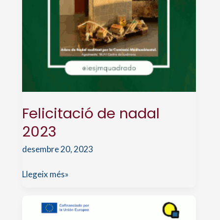
Felicitació de nadal
2023
desembre 20, 2023
Felicitació
Llegeix més»
de
nadal
2023