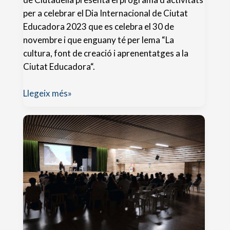
per a celebrar el Dia Internacional de Ciutat
Educadora 2023 que es celebra el 30 de
novembre i que enguany té per lema “La
cultura, font de creació i aprenentatges a la
Ciutat Educadora“.
Dia
Llegeix més»
internacional
de
ciutat
educadora
2023