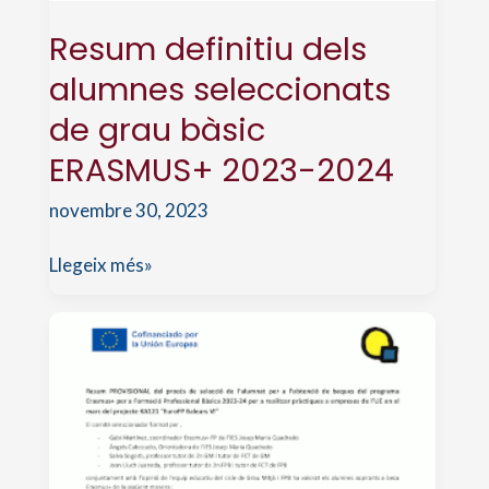
Resum definitiu dels
alumnes seleccionats
de grau bàsic
ERASMUS+ 2023-2024
novembre 30, 2023
Resum
Llegeix més»
definitiu
dels
alumnes
seleccionats
de
grau
bàsic