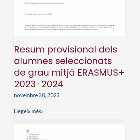
Resum provisional dels
alumnes seleccionats
de grau mitjà ERASMUS+
2023-2024
novembre 30, 2023
Resum
Llegeix més»
provisional
dels
alumnes