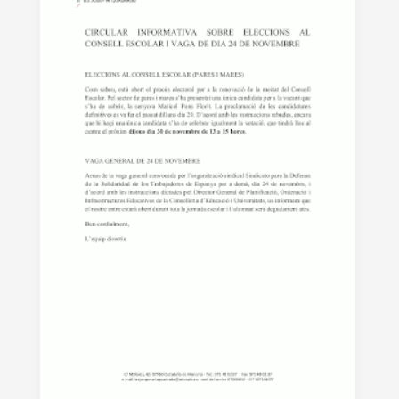
seleccionats
de
grau
mitjà
ERASMUS+
2023-
2024