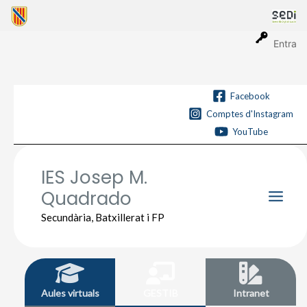
Vés
al
contingut
Entra
Facebook
Comptes d'Instagram
YouTube
IES Josep M.
Quadrado
Main
Secundària, Batxillerat i FP
Men
Aules virtuals
GESTIB
Intranet