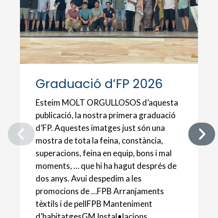
Graduació d’FP 2026
Esteim MOLT ORGULLOSOS d’aquesta
publicació, la nostra primera graduació
d’FP. Aquestes imatges just són una
mostra de tota la feina, constància,
superacions, feina en equip, bons i mal
moments, … que hi ha hagut després de
dos anys. Avui despedim a les
promocions de …FPB Arranjaments
tèxtils i de pellFPB Manteniment
d’habitatgesGM Instal•lacions