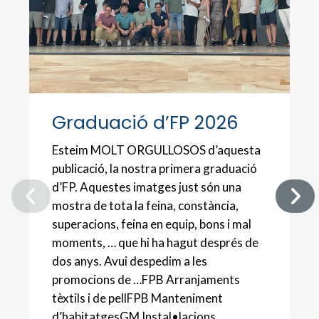
Graduació d’FP 2026
Esteim MOLT ORGULLOSOS d’aquesta
publicació, la nostra primera graduació
d’FP. Aquestes imatges just són una
mostra de tota la feina, constància,
superacions, feina en equip, bons i mal
moments, … que hi ha hagut després de
dos anys. Avui despedim a les
promocions de …FPB Arranjaments
tèxtils i de pellFPB Manteniment
d’habitatgesGM Instal•lacions