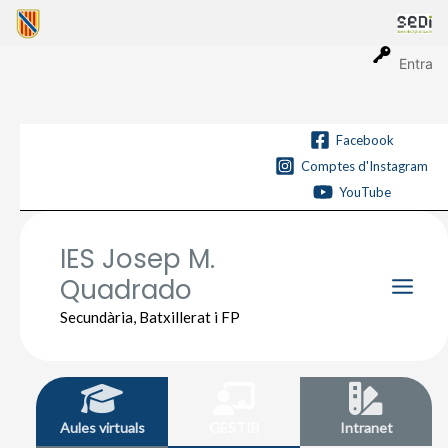
Vés
al
contingut
Entra
Facebook
Comptes d'Instagram
YouTube
IES Josep M.
Quadrado
Main
Secundària, Batxillerat i FP
Men
Aules virtuals
GESTIB
Intranet