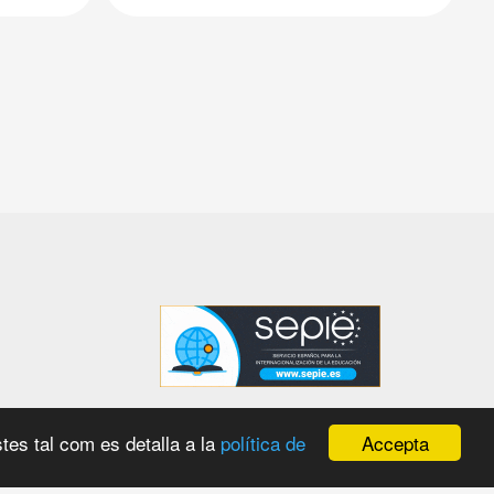
Accepta
tes tal com es detalla a la
política de
 amb el
WordPress