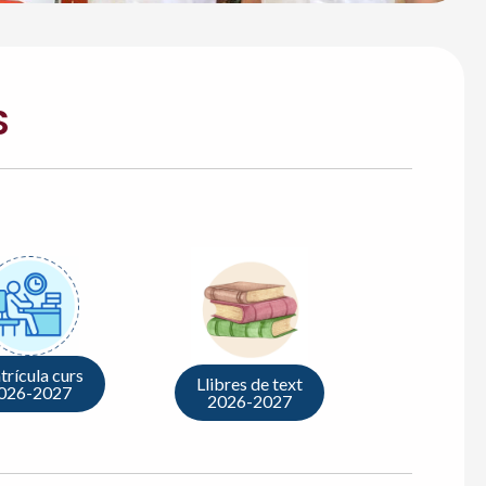
S
rícula curs
Llibres de text
026-2027
2026-2027