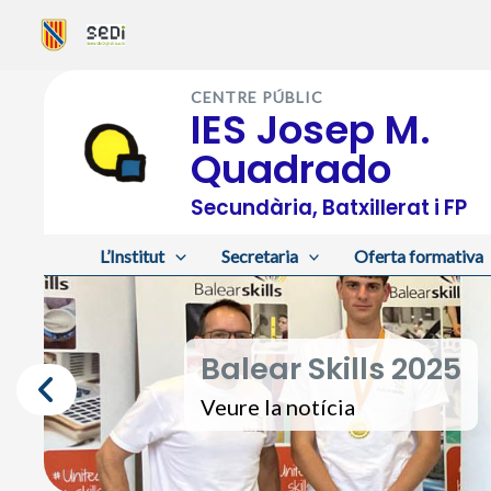
Vés
al
CENTRE PÚBLIC
contingut
IES Josep M.
Quadrado
Secundària, Batxillerat i FP
L’Institut
Secretaria
Oferta formativa