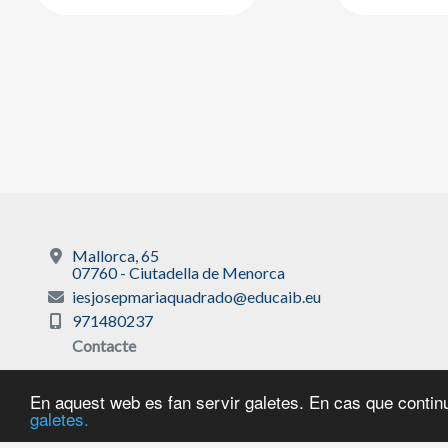
Mallorca, 65
07760 - Ciutadella de Menorca
iesjosepmariaquadrado@educaib.eu
971480237
Contacte
En aquest web es fan servir galetes. En cas que continu
galetes.
Avís legal
|
Sobre 