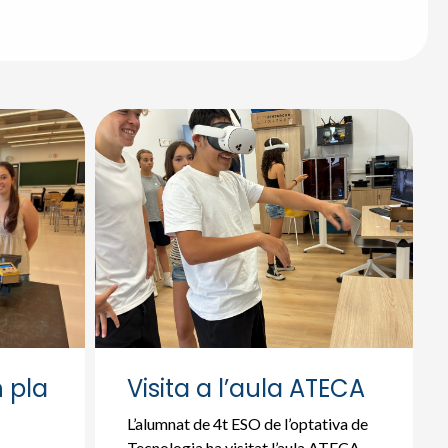
 pla
Visita a l’aula ATECA
L’alumnat de 4t ESO de l’optativa de
Tecnologia ha visitat l’aula ATECA.