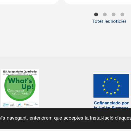
Totes les notícies
ïs navegant, entendrem que acceptes la instal·lació d’aques
el web
|
Política de galetes
|
© 2026 Generalitat de Catalunya |
Fet