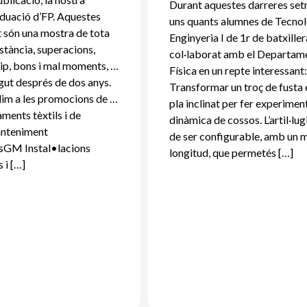
Durant aquestes darreres se
duació d’FP. Aquestes
uns quants alumnes de Tecnol
t són una mostra de tota
Enginyeria I de 1r de batxille
nstància, superacions,
col·laborat amb el Departam
uip, bons i mal moments, …
Física en un repte interessant
agut després de dos anys.
Transformar un troç de fusta 
im a les promocions de …
pla inclinat per fer experimen
ments tèxtils i de
dinàmica de cossos. L’artil·lug
nteniment
de ser configurable, amb un 
esGM Instal•lacions
longitud, que permetés […]
s i […]