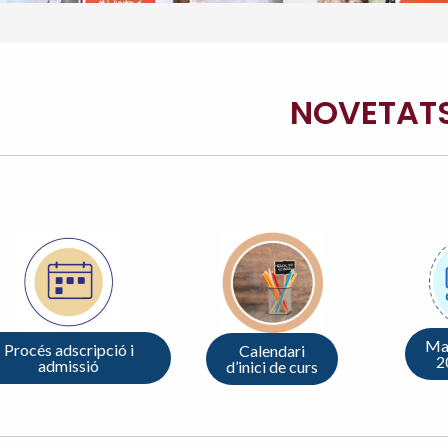
NOVETAT
Mat
Procés adscripció i
Calendari
2
admissió
d’inici de curs