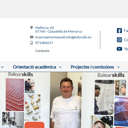
Mallorca, 65
F
07760 - Ciutadella de Menorca
iesjosepmariaquadrado@educaib.eu
Co
971480237
Y
Contacte
Orientació acadèmica
Projectes i comissions