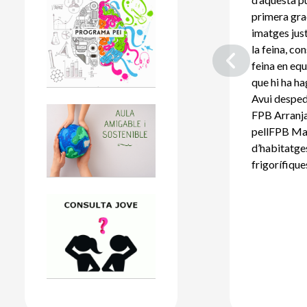
primera gra
imatges jus
la feina, co
feina en eq
que hi ha h
Avui desped
FPB Arranja
pellFPB Ma
d’habitatg
frigorífique