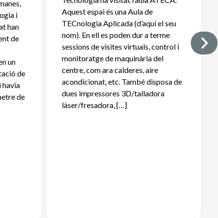
tmanes,
Aquest espai és una Aula de
ogia i
TECnologia Aplicada (d’aquí el seu
rat han
nom). En ell es poden dur a terme
ent de
sessions de visites virtuals, control i
:
monitoratge de maquinària del
en un
centre, com ara calderes, aire
tació de
acondicionat, etc. També disposa de
i havia
dues impressores 3D/talladora
metre de
làser/fresadora, […]