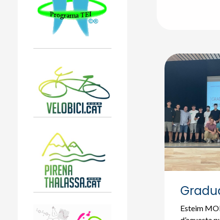
Gradua
Esteim M
d’aquesta pu