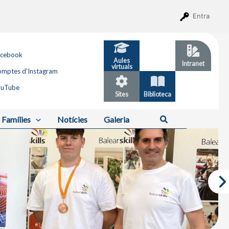
Entra
acebook
Aules
GESTIB
Intranet
virtuals
mptes d'Instagram
ouTube
Sites
Biblioteca
Calendari
Cerca
Famílies
Notícies
Galeria