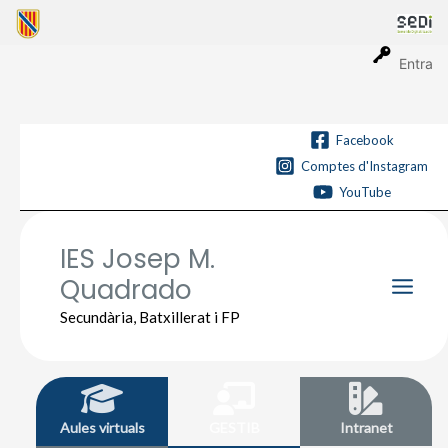
Vés
al
contingut
Entra
Facebook
Comptes d'Instagram
YouTube
IES Josep M.
Quadrado
Main
Secundària, Batxillerat i FP
Men
Aules virtuals
GESTIB
Intranet