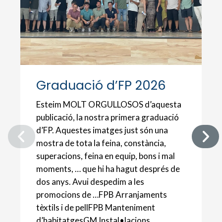
Graduació d’FP 2026
Esteim MOLT ORGULLOSOS d’aquesta
publicació, la nostra primera graduació
d’FP. Aquestes imatges just són una
mostra de tota la feina, constància,
superacions, feina en equip, bons i mal
moments, … que hi ha hagut després de
dos anys. Avui despedim a les
promocions de …FPB Arranjaments
tèxtils i de pellFPB Manteniment
d’habitatgesGM Instal•lacions