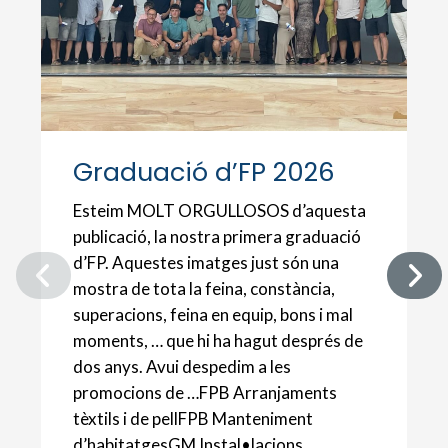
Graduació d’FP 2026
Esteim MOLT ORGULLOSOS d’aquesta
publicació, la nostra primera graduació
d’FP. Aquestes imatges just són una
mostra de tota la feina, constància,
superacions, feina en equip, bons i mal
moments, … que hi ha hagut després de
dos anys. Avui despedim a les
promocions de …FPB Arranjaments
tèxtils i de pellFPB Manteniment
d’habitatgesGM Instal•lacions