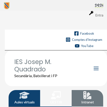
Vés
al
contingut
Entra
Facebook
Comptes d'Instagram
YouTube
IES Josep M.
Quadrado
Main
Secundària, Batxillerat i FP
Men
Aules virtuals
GESTIB
Intranet