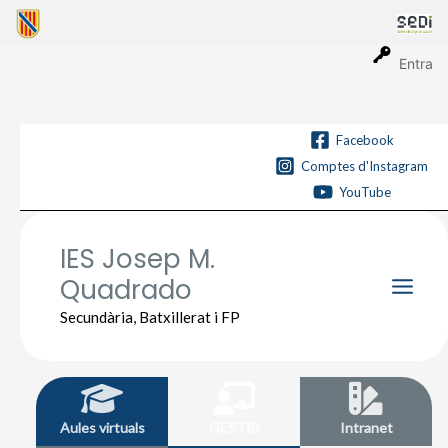
Vés
al
contingut
Entra
Facebook
Comptes d'Instagram
YouTube
IES Josep M.
Quadrado
Main
Secundària, Batxillerat i FP
Men
Aules virtuals
GESTIB
Intranet