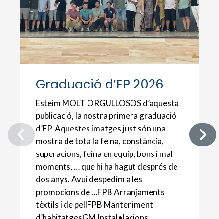
Graduació d’FP 2026
Esteim MOLT ORGULLOSOS d’aquesta
publicació, la nostra primera graduació
d’FP. Aquestes imatges just són una
mostra de tota la feina, constància,
superacions, feina en equip, bons i mal
moments, … que hi ha hagut després de
dos anys. Avui despedim a les
promocions de …FPB Arranjaments
tèxtils i de pellFPB Manteniment
d’habitatgesGM Instal•lacions