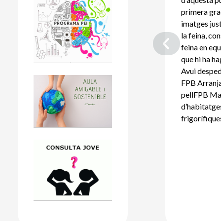
primera gra
imatges jus
la feina, co
feina en eq
que hi ha h
Avui desped
FPB Arranja
pellFPB Ma
d’habitatg
frigorífique