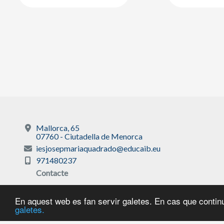
Mallorca, 65
07760 - Ciutadella de Menorca
iesjosepmariaquadrado@educaib.eu
971480237
Contacte
En aquest web es fan servir galetes. En cas que continu
galetes.
Avís legal
|
Sobre 