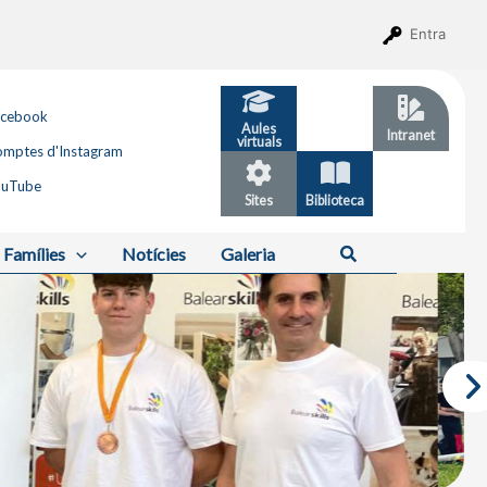
Entra
acebook
Aules
GESTIB
Intranet
virtuals
mptes d'Instagram
ouTube
Sites
Biblioteca
Calendari
Cerca
Famílies
Notícies
Galeria