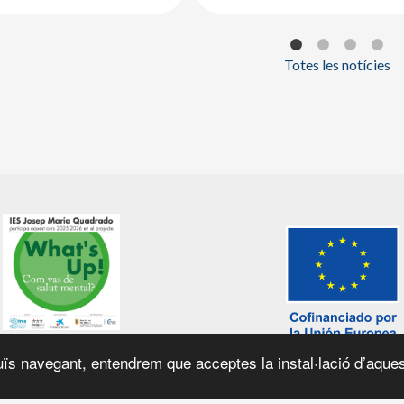
Totes les notícies
ïs navegant, entendrem que acceptes la instal·lació d’aques
el web
|
Política de galetes
|
© 2026 Generalitat de Catalunya |
Fet