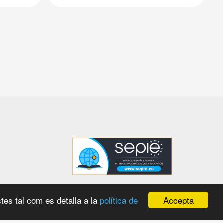
Accepta
tes tal com es detalla a la
política de
 amb el
WordPress