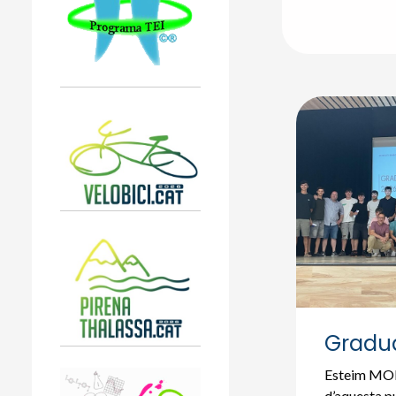
Gradua
Esteim M
d’aquesta pu