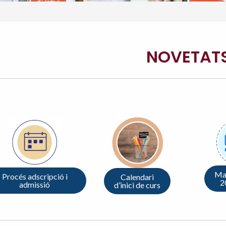
NOVETAT
Mat
Procés adscripció i
Calendari
2
admissió
d’inici de curs