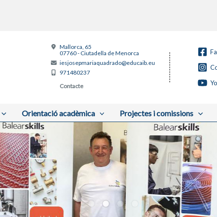
Mallorca, 65
F
07760 - Ciutadella de Menorca
iesjosepmariaquadrado@educaib.eu
Co
971480237
Y
Contacte
Orientació acadèmica
Projectes i comissions