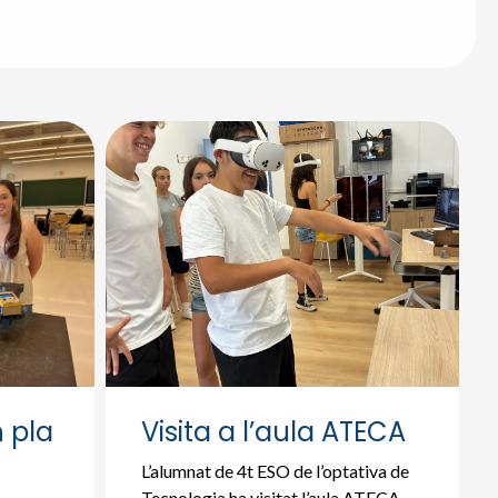
 pla
Visita a l’aula ATECA
L’alumnat de 4t ESO de l’optativa de
Tecnologia ha visitat l’aula ATECA.