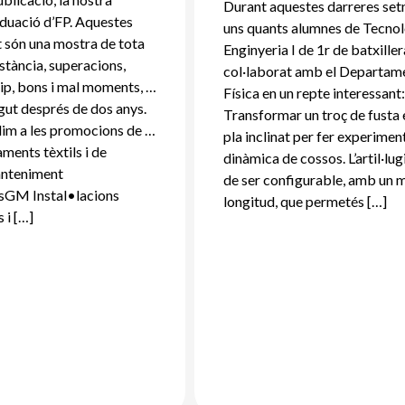
Durant aquestes darreres se
duació d’FP. Aquestes
uns quants alumnes de Tecnol
t són una mostra de tota
Enginyeria I de 1r de batxille
nstància, superacions,
col·laborat amb el Departam
uip, bons i mal moments, …
Física en un repte interessant
agut després de dos anys.
Transformar un troç de fusta 
im a les promocions de …
pla inclinat per fer experimen
ments tèxtils i de
dinàmica de cossos. L’artil·lug
nteniment
de ser configurable, amb un 
esGM Instal•lacions
longitud, que permetés […]
s i […]