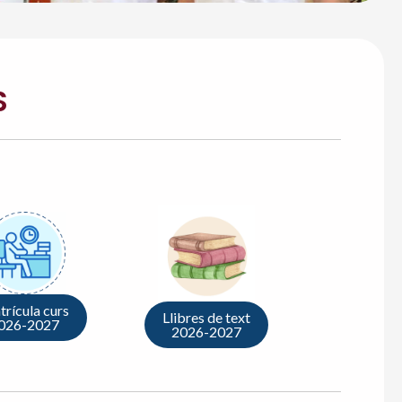
S
rícula curs
Llibres de text
026-2027
2026-2027