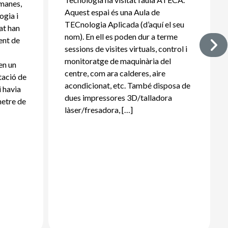
tmanes,
Aquest espai és una Aula de
ogia i
TECnologia Aplicada (d’aquí el seu
rat han
nom). En ell es poden dur a terme
ent de
sessions de visites virtuals, control i
:
monitoratge de maquinària del
en un
centre, com ara calderes, aire
tació de
acondicionat, etc. També disposa de
i havia
dues impressores 3D/talladora
metre de
làser/fresadora, […]