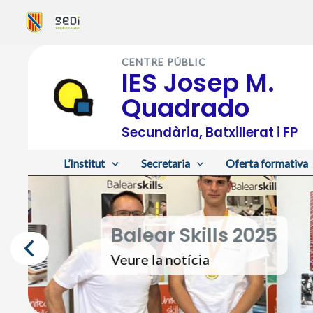
Vés
al
CENTRE PÚBLIC
contingut
IES Josep M.
Quadrado
Secundària, Batxillerat i FP
L’Institut
Secretaria
Oferta formativa