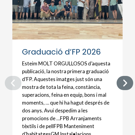
Graduació d’FP 2026
Esteim MOLT ORGULLOSOS d’aquesta
publicació, la nostra primera graduació
d’FP. Aquestes imatges just són una
mostra de tota la feina, constància,
superacions, feina en equip, bons i mal
moments, … que hi ha hagut després de
dos anys. Avui despedim a les
promocions de …FPB Arranjaments
tèxtils i de pellFPB Manteniment
d’habitatgesGM Instal•lacions