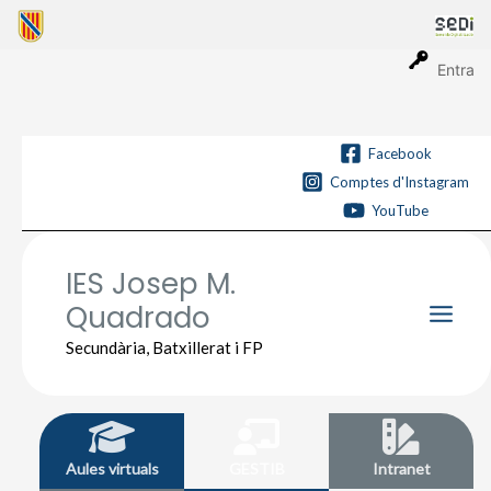
Vés
al
contingut
Entra
Facebook
Comptes d'Instagram
YouTube
IES Josep M.
Quadrado
Main
Secundària, Batxillerat i FP
Men
Aules virtuals
GESTIB
Intranet