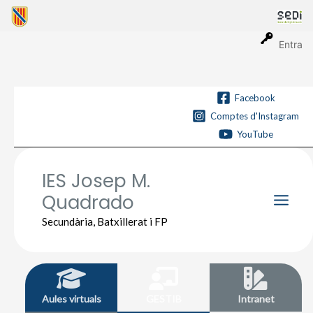
Vés
al
contingut
Entra
Facebook
Comptes d'Instagram
YouTube
IES Josep M.
Quadrado
Main
Secundària, Batxillerat i FP
Men
Aules virtuals
GESTIB
Intranet