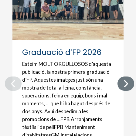
Graduació d’FP 2026
Esteim MOLT ORGULLOSOS d’aquesta
publicació, la nostra primera graduació
d’FP. Aquestes imatges just són una
mostra de tota la feina, constància,
superacions, feina en equip, bons i mal
moments, … que hi ha hagut després de
dos anys. Avui despedim a les
promocions de …FPB Arranjaments
tèxtils i de pellFPB Manteniment
d’habitatgesGM Instal•lacions