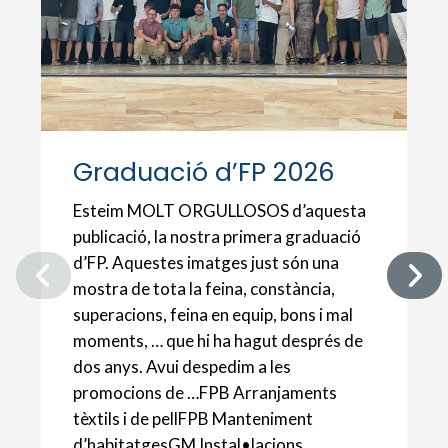
Graduació d’FP 2026
Esteim MOLT ORGULLOSOS d’aquesta
publicació, la nostra primera graduació
d’FP. Aquestes imatges just són una
mostra de tota la feina, constància,
superacions, feina en equip, bons i mal
moments, … que hi ha hagut després de
dos anys. Avui despedim a les
promocions de …FPB Arranjaments
tèxtils i de pellFPB Manteniment
d’habitatgesGM Instal•lacions