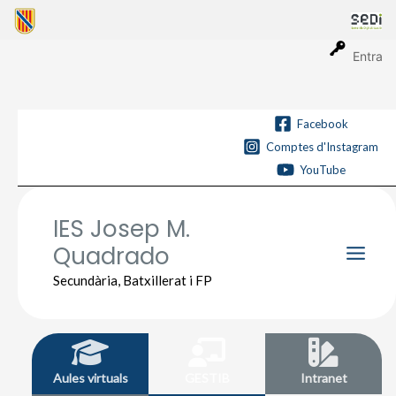
Vés
al
contingut
Entra
Facebook
Comptes d'Instagram
YouTube
IES Josep M.
Quadrado
Main
Secundària, Batxillerat i FP
Men
Aules virtuals
GESTIB
Intranet