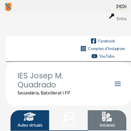
Vés
al
contingut
Entra
Facebook
Comptes d'Instagram
YouTube
IES Josep M.
Quadrado
Main
Secundària, Batxillerat i FP
Men
Aules virtuals
GESTIB
Intranet