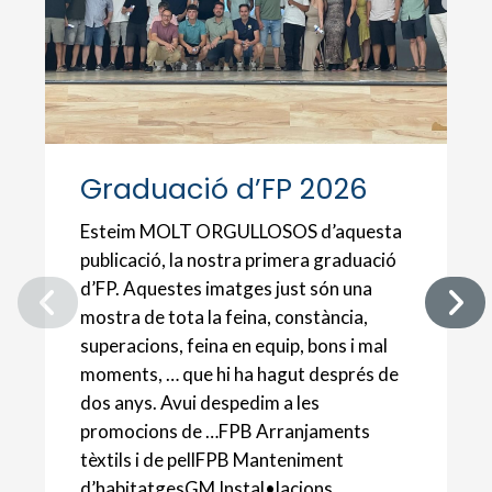
Graduació d’FP 2026
Esteim MOLT ORGULLOSOS d’aquesta
publicació, la nostra primera graduació
d’FP. Aquestes imatges just són una
mostra de tota la feina, constància,
superacions, feina en equip, bons i mal
moments, … que hi ha hagut després de
dos anys. Avui despedim a les
promocions de …FPB Arranjaments
tèxtils i de pellFPB Manteniment
d’habitatgesGM Instal•lacions