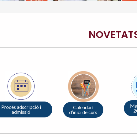
NOVETAT
Mat
Procés adscripció i
Calendari
2
admissió
d’inici de curs