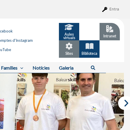
Entra
acebook
Aules
GESTIB
Intranet
virtuals
mptes d'Instagram
ouTube
Sites
Biblioteca
Calendari
Cerca
Famílies
Notícies
Galeria