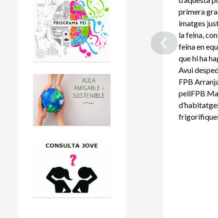
primera gra
imatges jus
la feina, co
feina en eq
que hi ha h
Avui desped
FPB Arranja
pellFPB Ma
d’habitatg
frigorífique