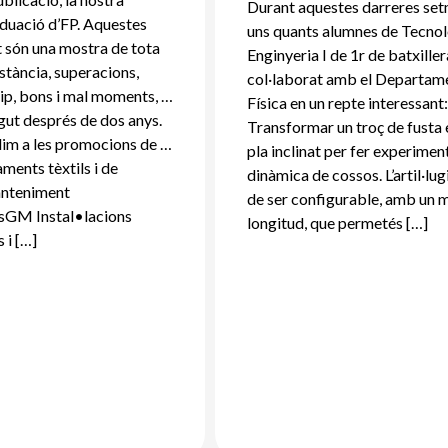
Durant aquestes darreres se
duació d’FP. Aquestes
uns quants alumnes de Tecnol
t són una mostra de tota
Enginyeria I de 1r de batxille
nstància, superacions,
col·laborat amb el Departam
uip, bons i mal moments, …
Física en un repte interessant
agut després de dos anys.
Transformar un troç de fusta 
im a les promocions de …
pla inclinat per fer experimen
ments tèxtils i de
dinàmica de cossos. L’artil·lug
nteniment
de ser configurable, amb un 
esGM Instal•lacions
longitud, que permetés […]
s i […]