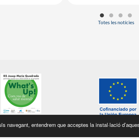
Totes les notícies
ïs navegant, entendrem que acceptes la instal·lació d’aques
el web
|
Política de galetes
|
© 2026 Generalitat de Catalunya |
Fet