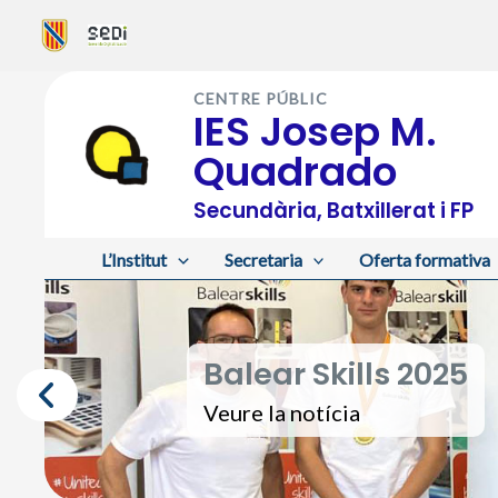
Vés
al
CENTRE PÚBLIC
contingut
IES Josep M.
Quadrado
Secundària, Batxillerat i FP
L’Institut
Secretaria
Oferta formativa