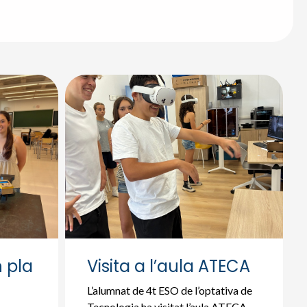
 pla
Visita a l’aula ATECA
L’alumnat de 4t ESO de l’optativa de
Tecnologia ha visitat l’aula ATECA.