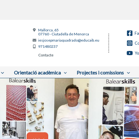
Mallorca, 65
F
07760 - Ciutadella de Menorca
iesjosepmariaquadrado@educaib.eu
Co
971480237
Y
Contacte
Orientació acadèmica
Projectes i comissions