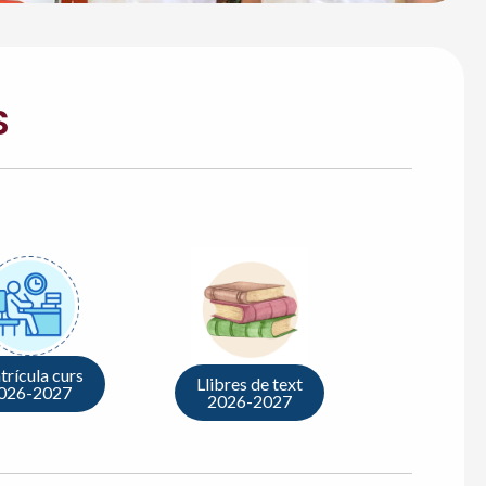
S
rícula curs
Llibres de text
026-2027
2026-2027