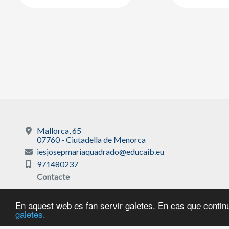
Mallorca, 65
07760 - Ciutadella de Menorca
iesjosepmariaquadrado@educaib.eu
971480237
Contacte
En aquest web es fan servir galetes. En cas que continu
galetes.
Avís legal
|
Sobre 