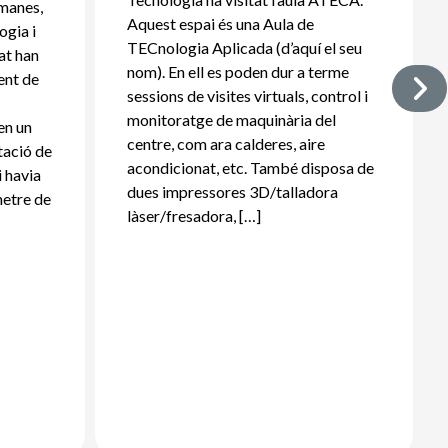
tmanes,
Aquest espai és una Aula de
ogia i
TECnologia Aplicada (d’aquí el seu
rat han
nom). En ell es poden dur a terme
ent de
sessions de visites virtuals, control i
:
monitoratge de maquinària del
en un
centre, com ara calderes, aire
tació de
acondicionat, etc. També disposa de
i havia
dues impressores 3D/talladora
metre de
làser/fresadora, […]