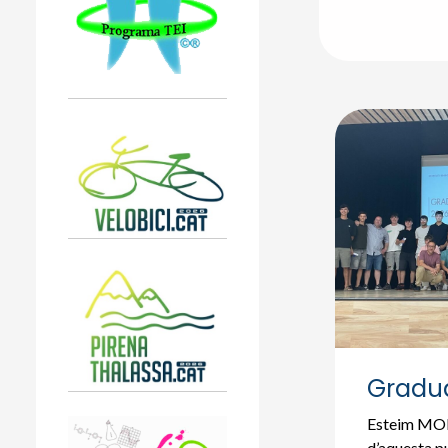
Gradua
Esteim M
d’aquesta pu