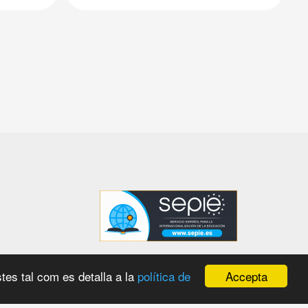
Accepta
tes tal com es detalla a la
política de
 amb el
WordPress